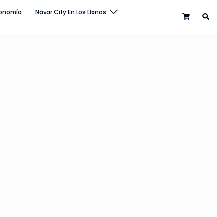
onomía
Navar City En Los Llanos
0